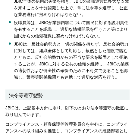
JBIC全体の信用の失墜を招き、JBICの業務運営に多大な支障
を来すことを十分認識した上で、常に法令等を遵守し、公正
な業務遂行に努めなければならない。
役職員等は、JBICが業務内容について国民に対する説明責任
を有することを認識し、適切な情報開示を行うこと等により
国民からの信頼確保に努めなければならない。
JBICは、反社会的勢力と一切の関係を持たず、反社会的勢力
に対しては、組織全体として対応し、毅然とした態度で臨む
とともに、反社会的勢力からの不当な要求を断固として拒絶
することが、JBICに対する公共の信頼を維持し、JBICの業務
の適切性および健全性の確保のために不可欠であることを認
識し、警察等関係機関とも連携して適切な対応を行う。
法令等遵守態勢
JBICは、上記基本方針に則り、以下のとおり法令等遵守の徹底に
取り組んでいます。
コンプライアンス・顧客保護等管理委員会を中心に、コンプライ
アンスへの取り組みを推進し、コンプライアンスの統括部署とし