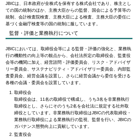
JBICは、日本政府が全株式を保有する株式会社であり、株主とし
ての国の統制のほか、主務大臣からの監督、国会による予算等の
統制、会計検査院検査、主務大臣による検査、主務大臣の委任に
基づく金融庁検査等の国の統制に服しています。
監督・評価と業務執行について
JBICにおいては、取締役会等による監督・評価の強化と、業務執
行の機動性の向上等の観点から、会社法所定の取締役会、監査役
会等の機関に加え、経営諮問・評価委員会、リスク・アドバイザ
リー委員会、サステナビリティ・アドバイザリー委員会、内部監
査委員会、経営会議を設置し、さらに経営会議から委任を受ける
各種の会議・委員会を設置しています。
取締役会
取締役会は、11名の取締役で構成し、うち3名を非業務執行
取締役とし、さらにそのうち2名を会社法に規定する社外取
締役と
しています
。非業務執行取締役は
JBIC
の代表取締役
・
業務執行取締役による業務執行の監視、監督を行い、
JBIC
の
ガバナンス態勢向上に貢献しています。
監査役会