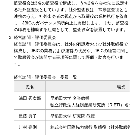
監査役会は3名の監査役で構成し、うち2名を会社法に規定す
る社外監査役としています。社外監査役は、常勤監査役とも
連携のうえ、社外出身者の視点から取締役の業務執行を監査
し、JBICのガバナンス態勢向上に貢献します。また、監査役
の職務を補助する組織として、監査役室を設置しています。
経営諮問・評価委員会
経営諮問・評価委員会は、社外の有識者および社外取締役で
構成し、JBICの業務および運営の状況や、JBICの経営に関し
て取締役会が諮問する事項等に関して評価・助言を行いま
す。
経営諮問・評価委員会 委員一覧
経営諮問・評価委員会 委員一覧の表
氏名
職業
浦田 秀次郎
早稲田大学 名誉教授
独立行政法人経済産業研究所（RIETI）名
遠藤 典子
早稲田大学 研究院 教授
川村 嘉則
株式会社国際協力銀行 取締役（社外取締役