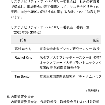
サステナビリティ・アドバイザリー委員会は、社外の有識者
で構成し、取締役会の諮問機関として、サステナビリティの
実現に向けたJBICの取組推進に関する⽅針について助⾔を⾏
います。
サステナビリティ・アドバイザリー委員会 委員⼀覧
（2026年3月末時点）
サステナビリティ・アドバイザリー委員会 委員⼀覧の表
氏名
職業
高村 ゆかり
東京大学未来ビジョン研究センター 教授
Rachel Kyte
米タフツ大学フレッチャースクール 名誉学
オックスフォード大学ブラバトニックスクー
英国政府 気候問題担当特使
Tim Benton
英国王立国際問題研究所（チャタムハウス）
（敬称略）
内部監査委員会
内部監査委員会は、代表取締役、取締役会長および社外取締