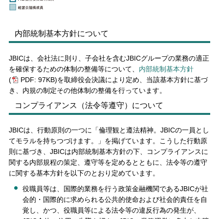
内部統制基本方針について
JBICは、会社法に則り、子会社を含むJBICグループの業務の適正
を確保するための体制の整備等について、
内部統制基本方針
(
PDF: 97KB)
を取締役会決議により定め、当該基本方針に基づ
き、内規の制定その他体制の整備を行っています。
コンプライアンス（法令等遵守）について
JBICは、行動原則の一つに「倫理観と遵法精神。JBICの一員とし
てモラルを持ちつづけます。」を掲げています。こうした行動原
則に基づき、JBICは内部統制基本方針の下、コンプライアンスに
関する内部規程の策定、遵守等を定めるとともに、法令等の遵守
に関する基本方針を以下のとおり定めています。
役職員等は、国際的業務を行う政策金融機関であるJBICが社
会的・国際的に求められる公共的使命および社会的責任を自
覚し、かつ、役職員等による法令等の違反行為の発生が、