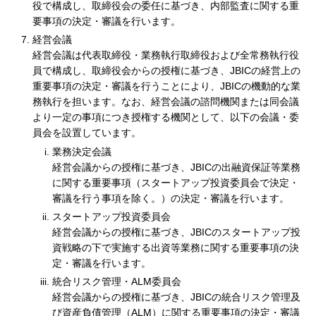
役で構成し、取締役会の委任に基づき、内部監査に関する重
要事項の決定・審議を行います。
経営会議
経営会議は代表取締役・業務執行取締役および全常務執行役
員で構成し、取締役会からの授権に基づき、JBICの経営上の
重要事項の決定・審議を行うことにより、JBICの機動的な業
務執行を担います。なお、経営会議の諮問機関または同会議
より一定の事項につき授権する機関として、以下の会議・委
員会を設置しています。
業務決定会議
経営会議からの授権に基づき、JBICの出融資保証等業務
に関する重要事項（スタートアップ投資委員会で決定・
審議を行う事項を除く。）の決定・審議を行います。
スタートアップ投資委員会
経営会議からの授権に基づき、JBICのスタートアップ投
資戦略の下で実施する出資等業務に関する重要事項の決
定・審議を行います。
統合リスク管理・ALM委員会
経営会議からの授権に基づき、JBICの統合リスク管理及
び資産負債管理（ALM）に関する重要事項の決定・審議