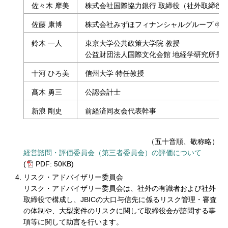
佐々木 摩美
株式会社国際協力銀行 取締役（社外取締役
佐藤 康博
株式会社みずほフィナンシャルグループ 特
鈴木 一人
東京大学公共政策大学院 教授
公益財団法人国際文化会館 地経学研究所長
十河 ひろ美
信州大学 特任教授
髙木 勇三
公認会計士
新浪 剛史
前経済同友会代表幹事
（五十音順、敬称略）
経営諮問・評価委員会（第三者委員会）の評価について
(
PDF: 50KB)
リスク
・
アドバイザリー委員会
リスク
・
アドバイザリー委員会は、社外の有識者および社外
取締役で構成し、JBICの大口与信先に係るリスク管理・審査
の体制や、大型案件のリスクに関して取締役会が諮問する事
項等に関して助言を行います。