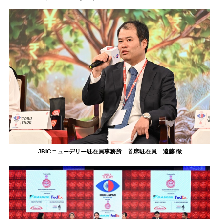
JBICニューデリー駐在員事務所 首席駐在員 遠藤 徹