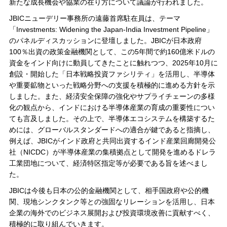
新たな成長機会や協業の在り方について議論が行われました。
JBICニューデリー事務所の遠藤首席駐在員は、テーマ
「Investments: Widening the Japan-India Investment Pipeline」
のパネルディスカッションに登壇しました。JBICが日本政府
100％出資の政策金融機関として、この5年間で約160億米ドルの
資金をインド向けに動員してきたことに触れつつ、2025年10月に
創設・開始した「日本戦略投資ファシリティ」を活用し、半導体
や重要鉱物といった戦略分野への支援を積極的に進める方針を示
しました。また、経済安全保障の強化やサプライチェーンの多様
化の観点から、インドにおける半導体産業の育成の重要性につい
ても言及しました。その上で、半導体エコシステムを構築するた
めには、グローバルスタンダードへの適合が鍵であると指摘し、
例えば、JBICがインド政府と共同出資するインド産業回廊開発公
社（NICDC）が半導体産業の集積拠点として開発を進めるドレラ
工業団地について、経済特区指定等が必要である旨を述べまし
た。
JBICは今後も日本の公的金融機関として、相手国政府や公的機
関、現地シンクタンク等との強固なリレーションを活用し、日本
企業の海外でのビジネス展開および投資環境改善に貢献すべく、
積極的に取り組んでいきます。