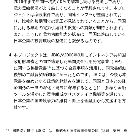
2016年まで年間平均約7.0％で増加し続ける見通しであり、
電力需給状況がより厳しくなることが予想されます。本プロ
ジェクトは増設案件であり、関連インフラが整備されてお
り、比較的短期間での完工が見込まれていることから、同国
における早期の電力供給能力拡充への貢献が期待されます。
また、こうした電力供給能力の拡充は、同国に進出している
日本企業の投資環境の整備にも繋がるものです。
本プロジェクトは、JBICが2006年9月にインドネシア共和国
政府財務省との間で締結した民間資金活用発電事業（IPP）
*4
に関する包括覚書
に基づく合意事項を活用し、同覚書締結
後初めて融資契約調印に至ったものです。JBICは、今後も本
覚書を始めとする政策的枠組みを通じて、同国と日本との経
済関係の一層の深化・発展に寄与するとともに、多様な金融
ツールを活かした案件組成やリスクテイク機能等を通じて、
日本企業の国際競争力の維持・向上を金融面から支援する方
針です。
*1
国際協力銀行（JBIC）は、株式会社日本政策金融公庫（総裁：安居 祥