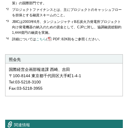
策）の国際部門です。
*2
プロジェクトファイナンスとは、主にプロジェクトのキャッシュフロー
を担保とする融資スキームのこと。
*3
JBICは2003年6月、タンジュンジャティB石炭火力発電所プロジェクト
向け発電機器の納入のための資金として、CJPに対し、協調融資総額約
1,444億円の融資を実施。
*4
詳細については
こちら
(
PDF: 82KB)
をご参照ください。
照会先
国際経営企画部報道課 西崎、吉田
〒100-8144 東京都千代田区大手町1-4-1
Tel:03-5218-3100
Fax:03-5218-3955
関連情報