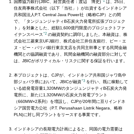
*1
国際協力銀行(JBIC、経営責任者：渡辺 博史)
は、25日、
住友商事株式会社（以下「当社」）が出資するインドネシア
共和国法人P.T. Central Java Power社（略称CJP）との間
で、「タンジュンジャティB石炭火力発電所拡張プロジェク
ト」を対象とした、総額1,600億円限度のプロジェクトファ
*2
イナンスベース
の融資契約に調印しました。本融資は、株
式会社三菱東京UFJ銀行、株式会社三井住友銀行、ビー・エ
ヌ・ピー・パリバ銀行東京支店を共同主幹事とする民間金融
機関との協調融資であり、民間金融機関の融資部分に対して
は、JBICがポリティカル・リスクに関する保証を行います。
本プロジェクトは、CJPが、インドネシア共和国ジャワ島中
*3
部ジェバラ県において、JBICが融資
を行い、既に稼動して
いる総発電容量1,320MWのタンジュンジャティB石炭火力発
電所に、新たに1,320MWの石炭火力発電プラント
（660MW×2系列）を増設し、CJPが20年間に亘りインドネ
シア国営電力公社（P.T. Perusahaan Listrik Negara、略称
PLN)に対し同プラントをリースする事業です。
インドネシアの長期電力計画によると、同国の電力需要は