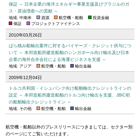
保証 ～ 日本企業の海洋エネルギー事業支援及びブラジルのガ
ス・原油増産への貢献 ～
地域: 中南米
資源
航空機・船舶
投資金融
保証
プロジェクトファイナンス
2010年03月26日
ばら積み船輸出案件に対するバイヤーズ・クレジット供与につ
いて ～ 本邦造船所建造船舶のシンガポール向け輸出及び日本
企業の海外合弁会社による海運ビジネスを支援 ～
地域: アジア
航空機・船舶
輸出金融
2009年12月04日
トルコ共和国・イシュバンク向け船舶輸出クレジットラインの
設定 ～ 本邦造船所建造船舶のトルコ向け輸出を支援、JBIC初
の船舶輸出クレジットライン ～
地域: その他
航空機・船舶
輸出金融
航空機・船舶以外のプレスリリースにつきましては、セクター別
のページにてご覧いただけます。