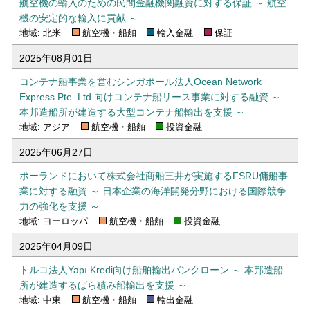
航空機の輸入のための民間金融機関融資に対する保証 ～ 航空
機の安定的な輸入に貢献 ～
地域: 北米
航空機・船舶
輸入金融
保証
2025年08月01日
コンテナ船事業を営むシンガポール法人Ocean Network
Express Pte. Ltd.向けコンテナ船リース事業に対する融資 ～
本邦造船所が建造する大型コンテナ船輸出を支援 ～
地域: アジア
航空機・船舶
投資金融
2025年06月27日
ポーランドにおいて株式会社商船三井が実施するFSRU傭船事
業に対する融資 ～ 日本企業の海洋開発分野における国際競争
力の強化を支援 ～
地域: ヨーロッパ
航空機・船舶
投資金融
2025年04月09日
トルコ法人Yapı Kredi向け船舶輸出バンクローン ～ 本邦造船
所が建造するばら積み船輸出を支援 ～
地域: 中東
航空機・船舶
輸出金融