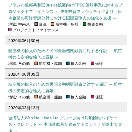
ブラジル連邦共和国Buzios鉱区向けFPSO傭船事業に対するプ
ロジェクトファイナンス ～ 成長投資ファシリティにより、日
本企業の海洋資源分野における国際競争力の強化を支援 ～
地域: 中南米
資源
航空機・船舶
投資金融
プロジェクトファイナンス
2020年06月30日
航空機の輸入のための民間金融機関融資に対する保証 ～ 航空
機の安定的な輸入に貢献 ～
地域: その他
航空機・船舶
輸入金融
保証
2020年06月09日
航空機の輸入のための民間金融機関融資に対する保証 ～ 航空
機の安定的な輸入に貢献 ～
地域: その他
航空機・船舶
輸入金融
保証
2020年03月13日
台湾法人Wan Hai Lines Ltd.グループ向け船舶輸出バイヤー
ズ・クレジット ～ 本邦造船所が建造するコンテナ船輸出を支
援 ～