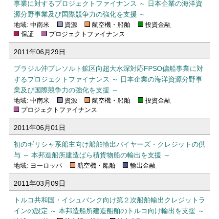
事業に対するプロジェクトファイナンス ～ 日本企業の海洋資
源分野事業及び国際競争力の強化を支援 ～
地域: 中南米
資源
航空機・船舶
投資金融
保証
プロジェクトファイナンス
2011年06月29日
ブラジル沖プレソルト鉱区向超大水深対応FPSO傭船事業に対
するプロジェクトファイナンス ～ 日本企業の海洋資源分野事
業及び国際競争力の強化を支援 ～
地域: 中南米
資源
航空機・船舶
投資金融
プロジェクトファイナンス
2011年06月01日
初のギリシャ系船主向け船舶輸出バイヤーズ・クレジットの供
与 ～ 本邦造船所建造ばら積貨物船の輸出を支援 ～
地域: ヨーロッパ
航空機・船舶
輸出金融
2011年03月09日
トルコ共和国・イシュバンク向け第２次船舶輸出クレジットラ
インの設定 ～ 本邦造船所建造船舶のトルコ向け輸出を支援 ～