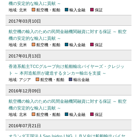
機の安定的な輸入に貢献 ～
地域: 北米
航空機・船舶
輸入金融
保証
2017年03月10日
航空機の輸入のための民間金融機関融資に対する保証 ～ 航空
機の安定的な輸入に貢献 ～
地域: 北米
航空機・船舶
輸入金融
保証
2017年01月13日
香港系船主TCCグループ向け船舶輸出バイヤーズ・クレジッ
ト ～ 本邦造船所が建造するタンカー輸出を支援 ～
地域: アジア
航空機・船舶
輸出金融
2016年12月09日
航空機の輸入のための民間金融機関融資に対する保証 ～ 航空
機の安定的な輸入に貢献 ～
地域: 北米
航空機・船舶
輸入金融
保証
2016年07月21日
オランダ王国法人San Isidro LNG Ⅰ B.V.向け船舶輸出バイヤ