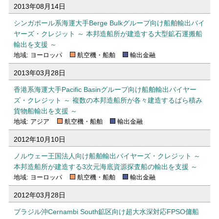
2013年08月14日
シンガポール系海運大手Berge Bulkグループ向け船舶輸出バイ
ヤーズ・クレジット ～ 本邦造船所が建造する大型鉱石運搬船
輸出を支援 ～
地域: ヨーロッパ
航空機・船舶
輸出金融
2013年03月28日
香港系海運大手Pacific Basinグループ向け船舶輸出バイヤー
ズ・クレジット ～ 複数の本邦造船所が各々建造するばら積み
貨物船輸出を支援 ～
地域: アジア
航空機・船舶
輸出金融
2012年10月10日
ノルウェー王国法人向け船舶輸出バイヤーズ・クレジット ～
本邦造船所が建造する3次元海底資源探査船の輸出を支援 ～
地域: ヨーロッパ
航空機・船舶
輸出金融
2012年03月28日
ブラジル沖Cernambi South鉱区向け超大水深対応FPSO傭船