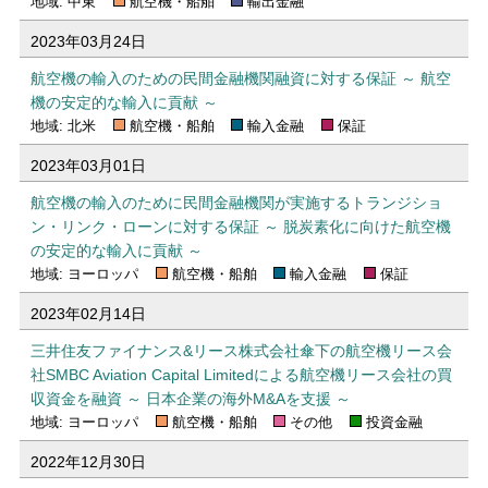
地域: 中東
航空機・船舶
輸出金融
2023年03月24日
航空機の輸入のための民間金融機関融資に対する保証 ～ 航空
機の安定的な輸入に貢献 ～
地域: 北米
航空機・船舶
輸入金融
保証
2023年03月01日
航空機の輸入のために民間金融機関が実施するトランジショ
ン・リンク・ローンに対する保証 ～ 脱炭素化に向けた航空機
の安定的な輸入に貢献 ～
地域: ヨーロッパ
航空機・船舶
輸入金融
保証
2023年02月14日
三井住友ファイナンス&リース株式会社傘下の航空機リース会
社SMBC Aviation Capital Limitedによる航空機リース会社の買
収資金を融資 ～ 日本企業の海外M&Aを支援 ～
地域: ヨーロッパ
航空機・船舶
その他
投資金融
2022年12月30日