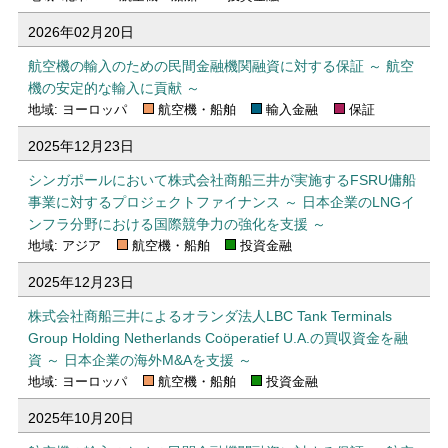
2026年02月20日
航空機の輸入のための民間金融機関融資に対する保証 ～ 航空
機の安定的な輸入に貢献 ～
地域: ヨーロッパ
航空機・船舶
輸入金融
保証
2025年12月23日
シンガポールにおいて株式会社商船三井が実施するFSRU傭船
事業に対するプロジェクトファイナンス ～ 日本企業のLNGイ
ンフラ分野における国際競争力の強化を支援 ～
地域: アジア
航空機・船舶
投資金融
2025年12月23日
株式会社商船三井によるオランダ法人LBC Tank Terminals
Group Holding Netherlands Coöperatief U.A.の買収資金を融
資 ～ 日本企業の海外M&Aを支援 ～
地域: ヨーロッパ
航空機・船舶
投資金融
2025年10月20日