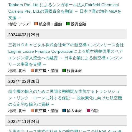
Tankers Pte. Ltd.によるシンガポール法人Fairfield Chemical
Carriers Pte. Ltd.の買収資金を融資 ～ 日本企業の海外M&Aを
支援 ～
地域: アジア
航空機・船舶
投資金融
2024年03月29日
三菱ＨＣキャピタル株式会社傘下の航空機エンジンリース会社
Engine Lease Finance Corporationによる航空機整備用スペア
エンジン購入資金への融資 ～ 日本企業による航空機エンジン
リース事業を支援 ～
地域: 北米
航空機・船舶
投資金融
2024年02月28日
航空機の輸入のために民間金融機関が実施するトランジショ
ン・リンク・ローンに対する保証 ～ 脱炭素化に向けた航空機
の安定的な輸入に貢献 ～
地域: 北米
航空機・船舶
輸入金融
保証
2023年11月24日
芙蓉総合リース株式会社傘下の航空機リース会社FGL Aircraft