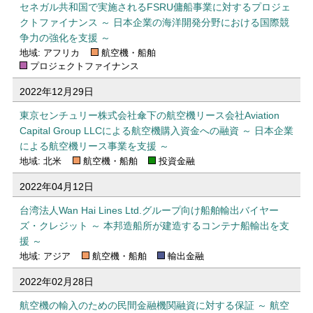
セネガル共和国で実施されるFSRU傭船事業に対するプロジェ
クトファイナンス ～ 日本企業の海洋開発分野における国際競
争力の強化を支援 ～
地域: アフリカ
航空機・船舶
プロジェクトファイナンス
2022年12月29日
東京センチュリー株式会社傘下の航空機リース会社Aviation
Capital Group LLCによる航空機購入資金への融資 ～ 日本企業
による航空機リース事業を支援 ～
地域: 北米
航空機・船舶
投資金融
2022年04月12日
台湾法人Wan Hai Lines Ltd.グループ向け船舶輸出バイヤー
ズ・クレジット ～ 本邦造船所が建造するコンテナ船輸出を支
援 ～
地域: アジア
航空機・船舶
輸出金融
2022年02月28日
航空機の輸入のための民間金融機関融資に対する保証 ～ 航空