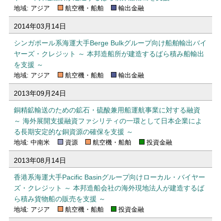
地域: アジア
航空機・船舶
輸出金融
2014年03月14日
シンガポール系海運大手Berge Bulkグループ向け船舶輸出バイ
ヤーズ・クレジット ～ 本邦造船所が建造するばら積み船輸出
を支援 ～
地域: アジア
航空機・船舶
輸出金融
2013年09月24日
銅精鉱輸送のための鉱石・硫酸兼用船運航事業に対する融資
～ 海外展開支援融資ファシリティの一環として日本企業によ
る長期安定的な銅資源の確保を支援 ～
地域: 中南米
資源
航空機・船舶
投資金融
2013年08月14日
香港系海運大手Pacific Basinグループ向けローカル・バイヤー
ズ・クレジット ～ 本邦造船会社の海外現地法人が建造するば
ら積み貨物船の販売を支援 ～
地域: アジア
航空機・船舶
投資金融