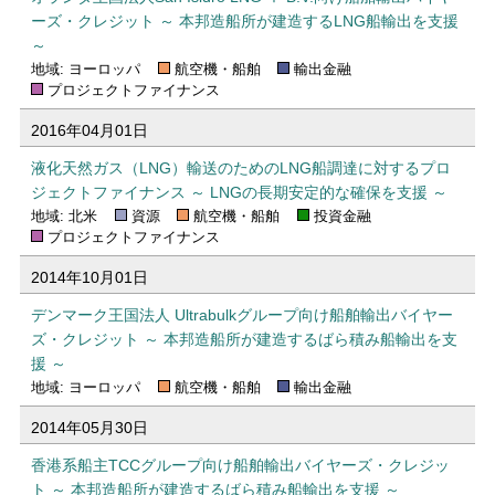
ーズ・クレジット ～ 本邦造船所が建造するLNG船輸出を支援
～
地域: ヨーロッパ
航空機・船舶
輸出金融
プロジェクトファイナンス
2016年04月01日
液化天然ガス（LNG）輸送のためのLNG船調達に対するプロ
ジェクトファイナンス ～ LNGの長期安定的な確保を支援 ～
地域: 北米
資源
航空機・船舶
投資金融
プロジェクトファイナンス
2014年10月01日
デンマーク王国法人 Ultrabulkグループ向け船舶輸出バイヤー
ズ・クレジット ～ 本邦造船所が建造するばら積み船輸出を支
援 ～
地域: ヨーロッパ
航空機・船舶
輸出金融
2014年05月30日
香港系船主TCCグループ向け船舶輸出バイヤーズ・クレジッ
ト ～ 本邦造船所が建造するばら積み船輸出を支援 ～