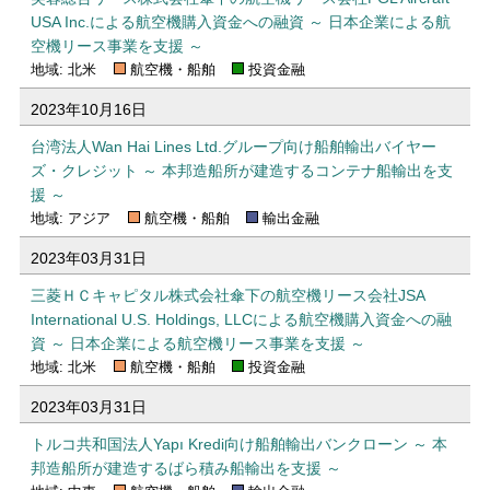
USA Inc.による航空機購入資金への融資 ～ 日本企業による航
空機リース事業を支援 ～
地域: 北米
航空機・船舶
投資金融
2023年10月16日
台湾法人Wan Hai Lines Ltd.グループ向け船舶輸出バイヤー
ズ・クレジット ～ 本邦造船所が建造するコンテナ船輸出を支
援 ～
地域: アジア
航空機・船舶
輸出金融
2023年03月31日
三菱ＨＣキャピタル株式会社傘下の航空機リース会社JSA
International U.S. Holdings, LLCによる航空機購入資金への融
資 ～ 日本企業による航空機リース事業を支援 ～
地域: 北米
航空機・船舶
投資金融
2023年03月31日
トルコ共和国法人Yapı Kredi向け船舶輸出バンクローン ～ 本
邦造船所が建造するばら積み船輸出を支援 ～