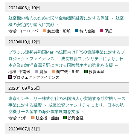
2021年03月10日
航空機の輸入のための民間金融機関融資に対する保証 ～ 航空
機の安定的な輸入に貢献 ～
地域: ヨーロッパ
航空機・船舶
輸入金融
保証
2020年10月12日
ブラジル連邦共和国Marlim鉱区向けFPSO傭船事業に対するプ
ロジェクトファイナンス ～ 成長投資ファシリティにより、日
本企業の海洋資源分野における国際競争力の強化を支援 ～
地域: 中南米
資源
航空機・船舶
投資金融
プロジェクトファイナンス
2020年09月25日
東京センチュリー株式会社の米国法人が実施する航空機リース
事業に対する融資 ～ 成長投資ファシリティにより、日本の航
空機リース産業の海外事業展開を支援 ～
地域: 北米
航空機・船舶
投資金融
2020年07月31日