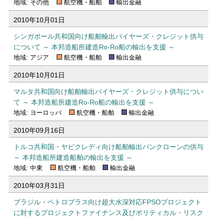
地域: その他
航空機・船舶
輸出金融
2010年10月01日
シンガポール共和国向け船舶輸出バイヤーズ・クレジット供与
について ～ 本邦造船所建造Ro-Ro船の輸出を支援 ～
地域: アジア
航空機・船舶
輸出金融
2010年10月01日
マルタ共和国向け船舶輸出バイヤーズ・クレジット供与につい
て ～ 本邦造船所建造Ro-Ro船の輸出を支援 ～
地域: ヨーロッパ
航空機・船舶
輸出金融
2010年09月16日
トルコ共和国・ヤピクレディ向け船舶輸出バンクローンの供与
～ 本邦造船所建造船舶の輸出を支援 ～
地域: 中東
航空機・船舶
輸出金融
2010年03月31日
ブラジル・ペトロブラス向け超大水深対応FPSOプロジェクト
に対するプロジェクトファイナンス及びポリティカル・リスク