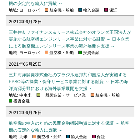
機の安定的な輸入に貢献 ～
地域: ヨーロッパ
航空機・船舶
輸入金融
保証
2021年06月28日
三井住友ファイナンス＆リース株式会社のオランダ王国法人が
実施する航空機エンジンリース事業に対する融資 ～ 日本企業
による航空機エンジンリース事業の海外展開を支援 ～
地域: ヨーロッパ
航空機・船舶
投資金融
2021年06月25日
三井海洋開発株式会社のブラジル連邦共和国法人が実施する
FPSO等の操業・保守サービス事業に対する融資 ～ 日本の海
洋資源分野における海外事業展開を支援 ～
地域: 中南米
一般製造業・サービス業
航空機・船舶
投資金融
2021年06月25日
航空機の輸入のための民間金融機関融資に対する保証 ～ 航空
機の安定的な輸入に貢献 ～
地域: 北米
航空機・船舶
輸入金融
保証