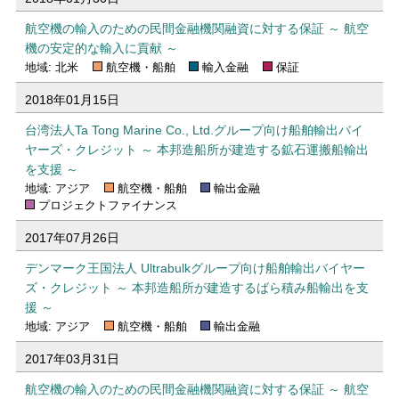
航空機の輸入のための民間金融機関融資に対する保証 ～ 航空
機の安定的な輸入に貢献 ～
地域: 北米
航空機・船舶
輸入金融
保証
2018年01月15日
台湾法人Ta Tong Marine Co., Ltd.グループ向け船舶輸出バイ
ヤーズ・クレジット ～ 本邦造船所が建造する鉱石運搬船輸出
を支援 ～
地域: アジア
航空機・船舶
輸出金融
プロジェクトファイナンス
2017年07月26日
デンマーク王国法人 Ultrabulkグループ向け船舶輸出バイヤー
ズ・クレジット ～ 本邦造船所が建造するばら積み船輸出を支
援 ～
地域: アジア
航空機・船舶
輸出金融
2017年03月31日
航空機の輸入のための民間金融機関融資に対する保証 ～ 航空