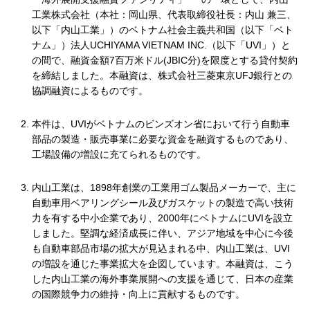
工業株式会社（本社：岡山県、代表取締役社長：内山 兼三、
以下「内山工業」）のベトナム社会主義共和国（以下「ベト
ナム」）法人UCHIYAMA VIETNAM INC.（以下「UVI」）と
の間で、融資金額7百万米ドル(JBIC分)を限度とする貸付契約
を締結しました。本融資は、株式会社三菱東京UFJ銀行との
協調融資によるものです。
本件は、UVIがベトナムのビンズオン省において行う自動車
部品の製造・販売事業に必要な資金を融資するものであり、
工場設備の増設に充てられるものです。
内山工業は、1898年創業の工業用ゴム製品メーカーで、主に
自動車用ベアリングシール及びガスケットの製造で高い技術
力を有する中小企業であり、2000年にベトナムにUVIを設立
しました。堅調な経済成長に伴い、アジア地域を中心に今後
も自動車部品市場の拡大が見込まれる中、内山工業は、UVI
の増設を通じた事業拡大を企図しています。本融資は、こう
した内山工業の海外事業展開への支援を通じて、日本の産業
の国際競争力の維持・向上に貢献するものです。