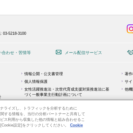
 03-5218-3100
い合わせ・苦情等
メール配信サービス
情報公開・公文書管理
著作
個人情報保護
サイ
女性活躍推進法・次世代育成支援対策推進法に基
他機
づく一般事業主行動計画について
針
障害を理由とする差別の解消の推進に関する対応
要領
ナライズし、トラフィックを分析するために
用に関する情報を、当行の分析パートナーと共有して
ビス利用から収集した他の情報と組み合わせるこ
Cookie設定]をクリックしてください。
Cookie
Copyright ©
Japan Bank for International Cooperation