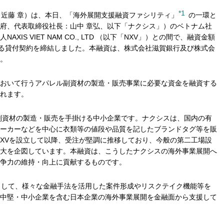
*1
：近藤 章）は、本日、「海外展開支援融資ファシリティ」
の一環と
府、代表取締役社長：山中 章弘、以下「ナクシス」）のベトナム社
IS VIET NAM CO., LTD （以下「NXV」）との間で、融資金額
度とする貸付契約を締結しました。本融資は、株式会社滋賀銀行及び株式会
。
において行うアパレル副資材の製造・販売事業に必要な資金を融資する
れます。
ル副資材の製造・販売を手掛ける中小企業です。ナクシスは、国内の有
ーカーなどを中心に衣類等の値段や品質を記したブランドタグ等を販
にNXVを設立して以降、受注が堅調に推移しており、今般の第二工場設
大を企図しています。本融資は、こうしたナクシスの海外事業展開へ
争力の維持・向上に貢献するものです。
関として、様々な金融手法を活用した案件形成やリスクテイク機能等を
中堅・中小企業を含む日本企業の海外事業展開を金融面から支援して