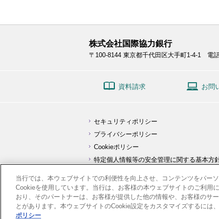
株式会社国際協力銀行
〒100-8144
東京都千代田区大手町1-4-1
電話:
資料請求
お問
セキュリティポリシー
プライバシーポリシー
Cookieポリシー
特定個人情報等の安全管理に関する基本方
顧客保護等管理方針
当行では、本ウェブサイトでの利便性を向上させ、コンテンツをパーソ
利益相反管理方針の概要
Cookieを使用しています。当行は、お客様の本ウェブサイトのご利
おり、そのパートナーは、お客様が提供した他の情報や、お客様のサー
とがあります。本ウェブサイトのCookie設定をカスタマイズするには、[
ポリシー