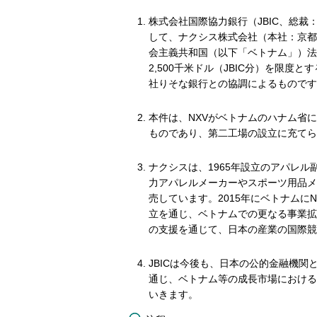
株式会社国際協力銀行（JBIC、総裁
して、ナクシス株式会社（本社：京都
会主義共和国（以下「ベトナム」）法人NAX
2,500千米ドル（JBIC分）を限
社りそな銀行との協調によるものです
本件は、NXVがベトナムのハナム省
ものであり、第二工場の設立に充てら
ナクシスは、1965年設立のアパレ
力アパレルメーカーやスポーツ用品メ
売しています。2015年にベトナム
立を通じ、ベトナムでの更なる事業拡
の支援を通じて、日本の産業の国際競
JBICは今後も、日本の公的金融機
通じ、ベトナム等の成長市場における
いきます。