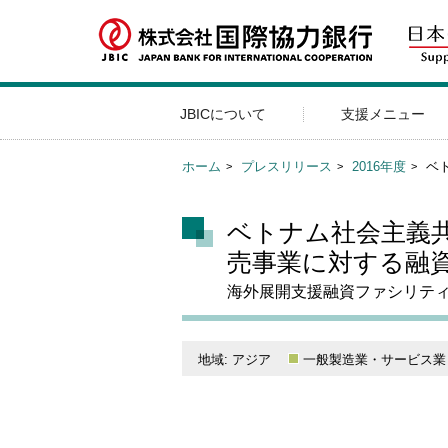
JBICについて
支援メニュー
ホーム
プレスリリース
2016年度
ベ
ベトナム社会主義
売事業に対する融
海外展開支援融資ファシリテ
地域: アジア
一般製造業・サービス業