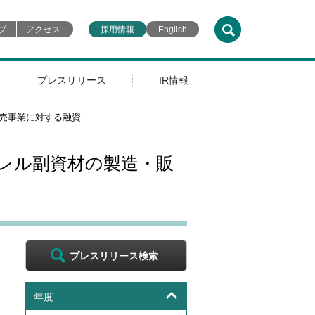
プ
アクセス
採用情報
English
プレスリリース
IR情報
売事業に対する融資
レル副資材の製造・販
プレスリリース検索
年度