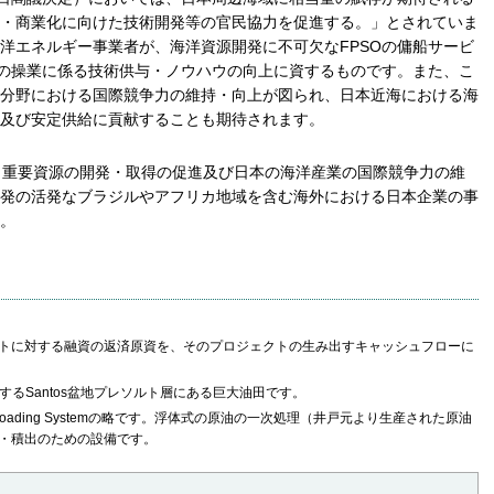
・商業化に向けた技術開発等の官民協力を促進する。」とされていま
洋エネルギー事業者が、海洋資源開発に不可欠なFPSOの傭船サービ
Oの操業に係る技術供与・ノウハウの向上に資するものです。また、こ
分野における国際競争力の維持・向上が図られ、日本近海における海
及び安定供給に貢献することも期待されます。
て、重要資源の開発・取得の促進及び日本の海洋産業の国際競争力の維
発の活発なブラジルやアフリカ地域を含む海外における日本企業の事
。
トに対する融資の返済原資を、そのプロジェクトの生み出すキャッシュフローに
するSantos盆地プレソルト層にある巨大油田です。
age and Offloading Systemの略です。浮体式の原油の一次処理（井戸元より生産された原油
・積出のための設備です。