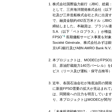
株式会社国際協力銀行（JBIC、総裁
として、三井海洋開発株式会社（以下
社及び三井造船株式会社と共に出資するオラ
で、融資金額約492百万米ドル（JB
締結しました。本融資は、ブラジル連邦共和
S.A.（以下「ペトロブラス」）が権益
*4
FPSO
長期傭船サービス事業を対象とし
Société Générale、株式会社みずほ銀行、
京UFJ銀行及びABN AMRO Ban
本プロジェクトは、MODECがFPSO
日、原油貯蔵能力140万バーレル）を
ビス（リース及び運転・保守点検等）
近年、各国石油会社が海底油田の開発
に新規FPSO需要の拡大が見込まれ
は、同開発への注力を明言しています
り、本プロジェクトはMODECが関与
「未来投資戦略2017」（2017年