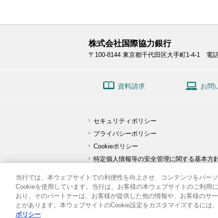
株式会社国際協力銀行
〒100-8144
東京都千代田区大手町1-4-1
電話:
資料請求
お問
セキュリティポリシー
プライバシーポリシー
Cookieポリシー
特定個人情報等の安全管理に関する基本方
顧客保護等管理方針
当行では、本ウェブサイトでの利便性を向上させ、コンテンツをパーソ
利益相反管理方針の概要
Cookieを使用しています。当行は、お客様の本ウェブサイトのご利
おり、そのパートナーは、お客様が提供した他の情報や、お客様のサー
とがあります。本ウェブサイトのCookie設定をカスタマイズするには、[
ポリシー