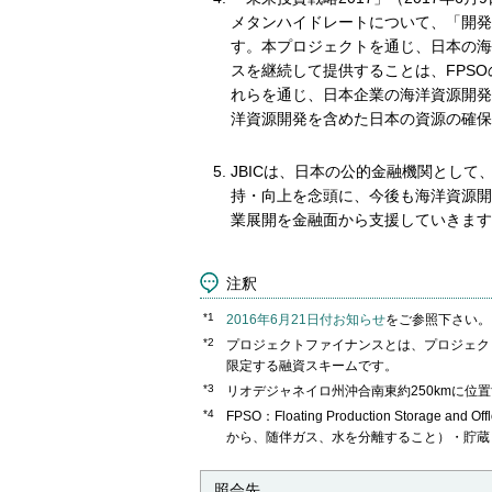
メタンハイドレートについて、「開発
す。本プロジェクトを通じ、日本の海
スを継続して提供することは、FPS
れらを通じ、日本企業の海洋資源開発
洋資源開発を含めた日本の資源の確保
JBICは、日本の公的金融機関とし
持・向上を念頭に、今後も海洋資源開
業展開を金融面から支援していきます
注釈
*1
2016年6月21日付お知らせ
をご参照下さい。
*2
プロジェクトファイナンスとは、プロジェク
限定する融資スキームです。
*3
リオデジャネイロ州沖合南東約250kmに位置
*4
FPSO：Floating Production Stor
から、随伴ガス、水を分離すること）・貯蔵
照会先