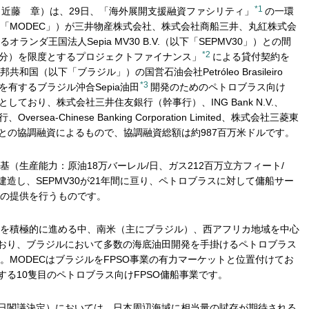
*1
：近藤 章）は、29日、「海外展開支援融資ファシリティ」
の一環
「MODEC」）が三井物産株式会社、株式会社商船三井、丸紅株式会
ンダ王国法人Sepia MV30 B.V.（以下「SEPMV30」）との間
*2
IC分）を限度とするプロジェクトファイナンス」
による貸付契約を
国（以下「ブラジル」）の国営石油会社Petróleo Brasileiro
*3
を有するブラジル沖合Sepia油田
開発のためのペトロブラス向け
ており、株式会社三井住友銀行（幹事行）、ING Bank N.V.、
Oversea-Chinese Banking Corporation Limited、株式会社三菱東
k N.V.との協調融資によるもので、協調融資総額は約987百万米ドルです。
1基（生産能力：原油18万バーレル/日、ガス212百万立方フィート/
建造し、SEPMV30が21年間に亘り、ペトロブラスに対して傭船サー
の提供を行うものです。
を積極的に進める中、南米（主にブラジル）、西アフリカ地域を中心
ており、ブラジルにおいて多数の海底油田開発を手掛けるペトロブラス
。MODECはブラジルをFPSO事業の有力マーケットと位置付けてお
する10隻目のペトロブラス向けFPSO傭船事業です。
6月9日閣議決定）においては、日本周辺海域に相当量の賦存が期待される