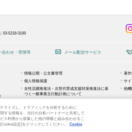
 03-5218-3100
い合わせ・苦情等
メール配信サービス
情報公開・公文書管理
著作
個人情報保護
サイ
女性活躍推進法・次世代育成支援対策推進法に基
他機
づく一般事業主行動計画について
針
障害を理由とする差別の解消の推進に関する対応
要領
ナライズし、トラフィックを分析するために
用に関する情報を、当行の分析パートナーと共有して
ビス利用から収集した他の情報と組み合わせるこ
Cookie設定]をクリックしてください。
Cookie
Copyright ©
Japan Bank for International Cooperation