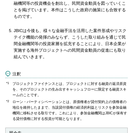
融機関等の投資機会を創出し、民間資金動員を図っていくこ
とを掲げています。本件はこうした政府の施策にも合致する
ものです。
JBICは今後も、様々な金融手法を活用した案件形成やリスク
テイク機能の発揮のみならず、こうした取り組みを通じて民
間金融機関等の投資家層を拡充することにより、日本企業が
実施する海外プロジェクトへの民間資金動員の促進にも取り
組んでいきます。
注釈
*1
プロジェクトファイナンスとは、プロジェクトに対する融資の返済原資
を、そのプロジェクトの生み出すキャッシュフローに限定する融資スキ
ームのことです。
*2
ローン・パーティシペーションとは、原債権者が貸付契約上の債権者の
地位を維持したままで、当該貸付債権の経済的利益とリスクを参加金融
機関に移転させる取引です。これにより、参加金融機関はJBICが保有す
る貸付債権に対する投資が可能となります。