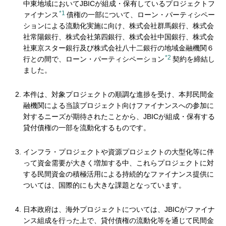
中東地域においてJBICが組成・保有しているプロジェクトフ
*1
ァイナンス
債権の一部について、ローン・パーティシペー
ションによる流動化実施に向け、株式会社群馬銀行、株式会
社常陽銀行、株式会社第四銀行、株式会社中国銀行、株式会
社東京スター銀行及び株式会社八十二銀行の地域金融機関６
*2
行との間で、ローン・パーティシペーション
契約を締結し
ました。
本件は、対象プロジェクトの順調な進捗を受け、本邦民間金
融機関による当該プロジェクト向けファイナンスへの参加に
対するニーズが期待されたことから、JBICが組成・保有する
貸付債権の一部を流動化するものです。
インフラ・プロジェクトや資源プロジェクトの大型化等に伴
って資金需要が大きく増加する中、これらプロジェクトに対
する民間資金の積極活用による持続的なファイナンス提供に
ついては、国際的にも大きな課題となっています。
日本政府は、海外プロジェクトについては、JBICがファイナ
ンス組成を行った上で、貸付債権の流動化等を通じて民間金