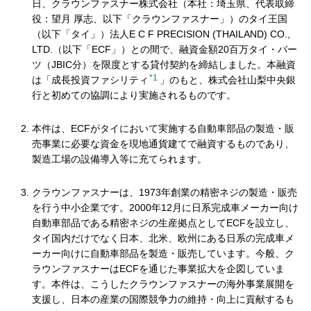
日、クラウンファスナー株式会社（本社：埼玉県、代表取締
役：望月 厚志、以下「クラウンファスナー」）のタイ王国
（以下「タイ」）法人E C F PRECISION (THAILAND) CO.,
LTD.（以下「ECF」）との間で、融資金額20百万タイ・バー
ツ（JBIC分）を限度とする貸付契約を締結しました。本融資
*1
は「成長投資ファシリティ
」のもと、株式会社山梨中央銀
行と初めての協調により実施されるものです。
本件は、ECFがタイにおいて実施する自動車部品の製造・販
売事業に必要な資金を現地通貨建てで融資するものであり、
製造工場の設備導入等に充てられます。
クラウンファスナーは、1973年創業の精密ネジの製造・販売
を行う中小企業です。2000年12月に日系完成車メーカー向け
自動車部品である精密ネジの生産拠点としてECFを設立し、
タイ国内だけでなく日本、北米、欧州にある日系の完成車メ
ーカー向けに自動車部品を製造・販売しています。今般、ク
ラウンファスナーはECFを通じた事業拡大を企図していま
す。本件は、こうしたクラウンファスナーの海外事業展開を
支援し、日本の産業の国際競争力の維持・向上に貢献するも