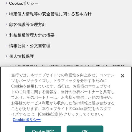
Cookieポリシー
特定個人情報等の安全管理に関する基本方針
顧客保護等管理方針
利益相反管理方針の概要
情報公開・公文書管理
個人情報保護
女性活躍推進法・次世代育成支援対策推進法に基づく一般事業
主行動計画について
当行では、本ウェブサイトでの利便性を向上させ、コンテン
ツをパーソナライズし、トラフィックを分析するために
障害を理由とする差別の解消の推進に関する対応要領
Cookieを使用しています。当行は、お客様の本ウェブサイ
トのご利用に関する情報を、当行の分析パートナーと共有し
著作権・リンク等について
ており、そのパートナーは、お客様が提供した他の情報や、
お客様のサービス利用から収集した他の情報と組み合わせる
サイトの使い方
ことがあります。本ウェブサイトのCookie設定をカスタマ
イズするには、[Cookie設定]をクリックしてください。
他機関へのリンク
Cookieポリシー
Copyright ©
Cookie 設定
OK