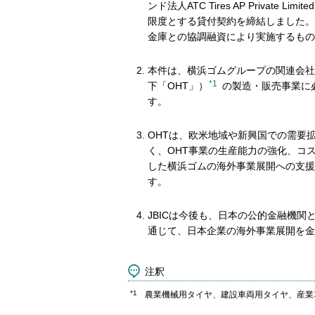
ンド法人ATC Tires AP Private
限度とする貸付契約を締結しました。
金庫との協調融資により実施するもの
本件は、横浜ゴムグループの関連会社
*1
下「OHT」）
の製造・販売事業に
す。
OHTは、欧米地域や新興国での需要
く、OHT事業の生産能力の強化、コ
した横浜ゴムの海外事業展開への支援
す。
JBICは今後も、日本の公的金融機
通じて、日本企業の海外事業展開を金
注釈
*1
農業機械用タイヤ、建設車両用タイヤ、産業