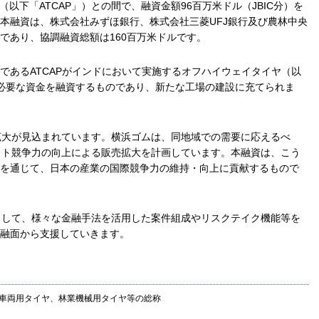
 Limited（以下「ATCAP」）との間で、融資金額96百万米ドル（JBIC分）を
本融資は、株式会社みずほ銀行、株式会社三菱UFJ銀行及び農林中央
であり、協調融資総額は160百万米ドルです。
であるATCAPがインドにおいて実施するオフハイウェイタイヤ（以
必要な資金を融資するものであり、新たな工場の建設に充てられま
拡大が見込まれています。横浜ゴムは、同地域での需要に応えるべ
スト競争力の向上による販売拡大を計画しています。本融資は、こう
を通じて、日本の産業の国際競争力の維持・向上に貢献するもので
関として、様々な金融手法を活用した案件組成やリスクテイク機能等を
融面から支援していきます。
車両用タイヤ、林業機械用タイヤ等の総称