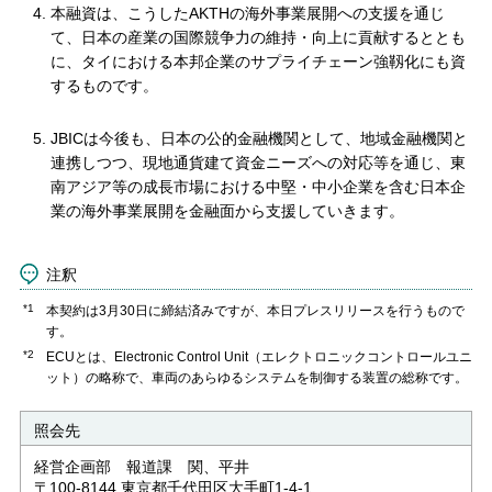
本融資は、こうしたAKTHの海外事業展開への支援を通じ
て、日本の産業の国際競争力の維持・向上に貢献するととも
に、タイにおける本邦企業のサプライチェーン強靱化にも資
するものです。
JBICは今後も、日本の公的金融機関として、地域金融機関と
連携しつつ、現地通貨建て資金ニーズへの対応等を通じ、東
南アジア等の成長市場における中堅・中小企業を含む日本企
業の海外事業展開を金融面から支援していきます。
注釈
*1
本契約は3月30日に締結済みですが、本日プレスリリースを行うもので
す。
*2
ECUとは、Electronic Control Unit（エレクトロニックコントロールユニ
ット）の略称で、車両のあらゆるシステムを制御する装置の総称です。
照会先
経営企画部 報道課 関、平井
〒100-8144 東京都千代田区大手町1-4-1