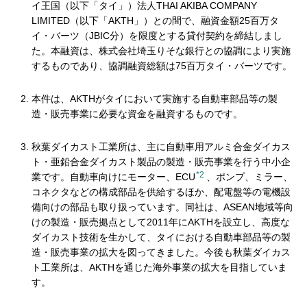
イ王国（以下「タイ」）法人THAI AKIBA COMPANY
LIMITED（以下「AKTH」）との間で、融資金額25百万タ
イ・バーツ（JBIC分）を限度とする貸付契約を締結しまし
た。本融資は、株式会社埼玉りそな銀行との協調により実施
するものであり、協調融資総額は75百万タイ・バーツです。
本件は、AKTHがタイにおいて実施する自動車部品等の製
造・販売事業に必要な資金を融資するものです。
秋葉ダイカスト工業所は、主に自動車用アルミ合金ダイカス
ト・亜鉛合金ダイカスト製品の製造・販売事業を行う中小企
*2
業です。自動車向けにモーター、ECU
、ポンプ、ミラー、
コネクタなどの構成部品を供給するほか、配電盤等の電機設
備向けの部品も取り扱っています。同社は、ASEAN地域等向
けの製造・販売拠点として2011年にAKTHを設立し、高度な
ダイカスト技術を生かして、タイにおける自動車部品等の製
造・販売事業の拡大を図ってきました。今後も秋葉ダイカス
ト工業所は、AKTHを通じた海外事業の拡大を目指していま
す。