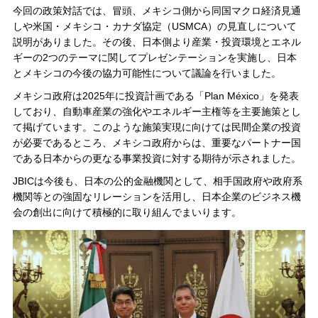
今回の政策対話では、冒頭、メキシコ側から同国マクロ経済見通
しや米国・メキシコ・カナダ協定（USMCA）の見直しについて
説明がありました。その後、日本側より産業・投資環境とエネル
ギーの2つのテーマに関してプレゼンテーションを実施し、日本
とメキシコの今後の協力可能性について議論を行いました。
メキシコ政府は2025年に投資計画である「Plan México」を発表
しており、自動車産業の強化やエネルギー主権等を主要施策とし
て掲げています。このような施策実現に向けては民間企業の投資
が必要であるところ、メキシコ政府からは、重要なパートナー国
である日本からの更なる事業投資に対する期待が示されました。
JBICは今後も、日本の公的金融機関として、相手国政府や政府系
機関等との強固なリレーションを活用し、日本企業のビジネス機
会の創出に向けて積極的に取り組んでまいります。