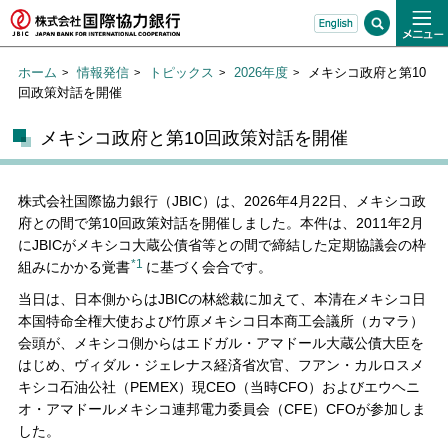
ホーム
情報発信
トピックス
2026年度
メキシコ政府と第10
回政策対話を開催
メキシコ政府と第10回政策対話を開催
株式会社国際協力銀行（JBIC）は、2026年4月22日、メキシコ政
府との間で第10回政策対話を開催しました。本件は、2011年2月
にJBICがメキシコ大蔵公債省等との間で締結した定期協議会の枠
*1
組みにかかる覚書
に基づく会合です。
当日は、日本側からはJBICの林総裁に加えて、本清在メキシコ日
本国特命全権大使および竹原メキシコ日本商工会議所（カマラ）
会頭が、メキシコ側からはエドガル・アマドール大蔵公債大臣を
はじめ、ヴィダル・ジェレナス経済省次官、フアン・カルロスメ
キシコ石油公社（PEMEX）現CEO（当時CFO）およびエウヘニ
オ・アマドールメキシコ連邦電力委員会（CFE）CFOが参加しま
した。