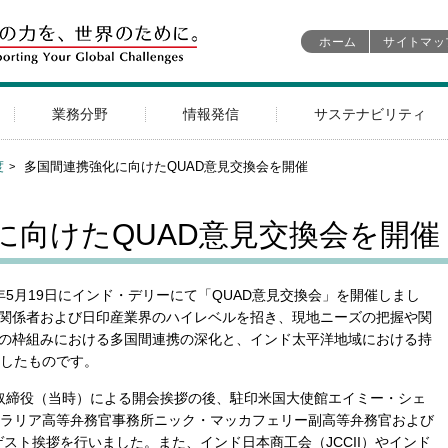
ホーム
サイトマッ
業務分野
情報発信
サステナビリティ
度
多国間連携強化に向けたQUAD意見交換会を開催
に向けたQUAD意見交換会を開催
6年5月19日にインド・デリーにて「QUAD意見交換会」を開催しまし
府関係者および日印産業界のハイレベルを招き、現地ニーズの把握や関
Dの枠組みにおける多国間連携の深化と、インド太平洋地域における持
したものです。
常務取締役（当時）による開会挨拶の後、駐印米国大使館エイミー・シェ
ラリア高等弁務官事務所ニック・マッカフェリー副高等弁務官および
スト挨拶を行いました。また、インド日本商工会（JCCII）やインド