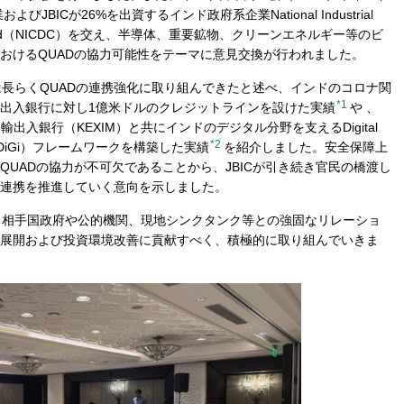
BICが26%を出資するインド政府系企業National Industrial
ation Limited（NICDC）を交え、半導体、重要鉱物、クリーンエネルギー等のビ
おけるQUADの協力可能性をテーマに意見交換が行われました。
は長らくQUADの連携強化に取り組んできたと述べ、インドのコロナ関
*1
出入銀行に対し1億米ドルのクレジットラインを設けた実績
や 、
出入銀行（KEXIM）と共にインドのデジタル分野を支えるDigital
*2
for India（DiGi）フレームワークを構築した実績
を紹介しました。安全保障上
UADの協力が不可欠であることから、JBICが引き続き官民の橋渡し
連携を推進していく意向を示しました。
て、相手国政府や公的機関、現地シンクタンク等との強固なリレーショ
展開および投資環境改善に貢献すべく、積極的に取り組んでいきま