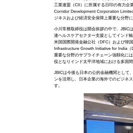
工業連盟（CII）に所属する日印の有力企業およびJ
Corridor Development Corpor
ジネスおよび経済安全保障上重要な分野に
小川常務取締役は開会挨拶の中で、JBIC
連ヘルスケアセクター支援としてインド輸
米国国際開発金融公社（DFC）および韓国輸
Infrastructure Growth Initiative 
重要な分野のサプライチェーン強靱化にはQ
役となりインド太平洋地域における多国間
JBICは今後も日本の公的金融機関とし
ンを活用し、日本企業の海外でのビジネス
す。