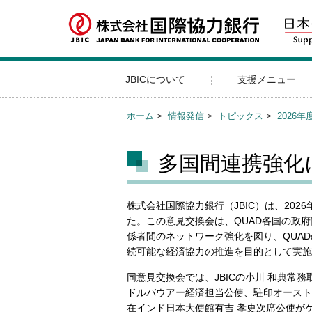
JBICについて
支援メニュー
ホーム
情報発信
トピックス
2026年
多国間連携強化
株式会社国際協力銀行（JBIC）は、202
た。この意見交換会は、QUAD各国の政
係者間のネットワーク強化を図り、QUA
続可能な経済協力の推進を目的として実施
同意見交換会では、JBICの小川 和典
ドルバウアー経済担当公使、駐印オースト
在インド日本大使館有吉 孝史次席公使がゲ