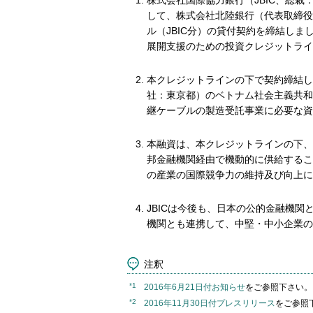
株式会社国際協力銀行（JBIC、総裁
して、株式会社北陸銀行（代表取締役頭
ル（JBIC分）の貸付契約を締結し
展開支援のための投資クレジットライ
本クレジットラインの下で契約締結し
社：東京都）のベトナム社会主義共和国法人
継ケーブルの製造受託事業に必要な資
本融資は、本クレジットラインの下、
邦金融機関経由で機動的に供給するこ
の産業の国際競争力の維持及び向上に
JBICは今後も、日本の公的金融機
機関とも連携して、中堅・中小企業の
注釈
*1
2016年6月21日付お知らせ
をご参照下さい。
*2
2016年11月30日付プレスリリース
をご参照