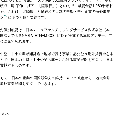
：近藤 章）は、今般、「海外展開支援融資ファシリティ」
の一環と
取：庵 栄伸、以下「北陸銀行」）との間で、融資金額1,960千米ド
ました。これは、北陸銀行と締結済の日本の中堅・中小企業の海外事業
*2
ン
に基づく個別契約です。
た個別融資は、日本マニュファクチャリングサービス株式会社（本
であるNMS VIETNAM CO., LTD.が実施する車載アンテナ用中
金に充てられます。
中堅・中小企業が開発途上地域で行う事業に必要な長期外貨資金を本
とで、日本の中堅・中小企業の海外における事業展開を支援し、日本
貢献するものです。
関として、日本の産業の国際競争力の維持・向上の観点から、地域金融
海外事業展開を支援していきます。
下さい。