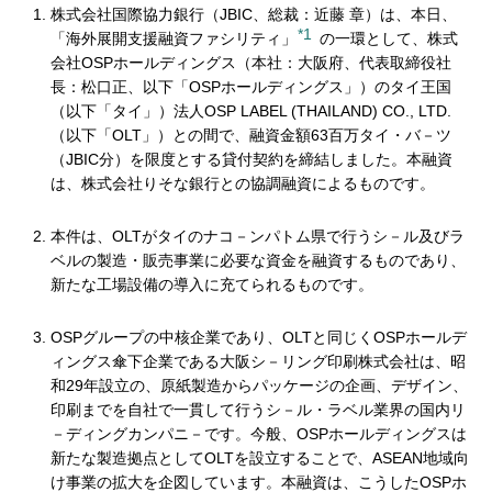
株式会社国際協力銀行（JBIC、総裁：近藤 章）は、本日、
*1
「海外展開支援融資ファシリティ」
の一環として、株式
会社OSPホールディングス（本社：大阪府、代表取締役社
長：松口正、以下「OSPホールディングス」）のタイ王国
（以下「タイ」）法人OSP LABEL (THAILAND) CO., LTD.
（以下「OLT」）との間で、融資金額63百万タイ・バ－ツ
（JBIC分）を限度とする貸付契約を締結しました。本融資
は、株式会社りそな銀行との協調融資によるものです。
本件は、OLTがタイのナコ－ンパトム県で行うシ－ル及びラ
ベルの製造・販売事業に必要な資金を融資するものであり、
新たな工場設備の導入に充てられるものです。
OSPグループの中核企業であり、OLTと同じくOSPホールデ
ィングス傘下企業である大阪シ－リング印刷株式会社は、昭
和29年設立の、原紙製造からパッケージの企画、デザイン、
印刷までを自社で一貫して行うシ－ル・ラベル業界の国内リ
－ディングカンパニ－です。今般、OSPホールディングスは
新たな製造拠点としてOLTを設立することで、ASEAN地域向
け事業の拡大を企図しています。本融資は、こうしたOSPホ