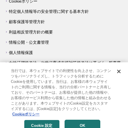
Cookieポリシー
特定個人情報等の安全管理に関する基本方針
顧客保護等管理方針
利益相反管理方針の概要
情報公開・公文書管理
個人情報保護
女性活躍推進法・次世代育成支援対策推進法に基づく一般事業
主行動計画について
当行では、本ウェブサイトでの利便性を向上させ、コンテン
ツをパーソナライズし、トラフィックを分析するために
障害を理由とする差別の解消の推進に関する対応要領
Cookieを使用しています。当行は、お客様の本ウェブサイ
トのご利用に関する情報を、当行の分析パートナーと共有し
著作権・リンク等について
ており、そのパートナーは、お客様が提供した他の情報や、
お客様のサービス利用から収集した他の情報と組み合わせる
サイトの使い方
ことがあります。本ウェブサイトのCookie設定をカスタマ
イズするには、[Cookie設定]をクリックしてください。
他機関へのリンク
Cookieポリシー
Copyright ©
Cookie 設定
OK