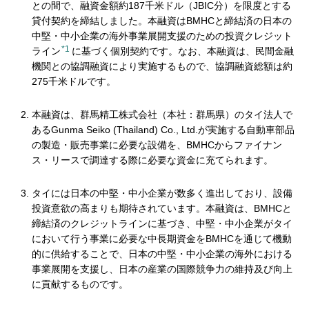
との間で、融資金額約187千米ドル（JBIC分）を限度とする
貸付契約を締結しました。本融資はBMHCと締結済の日本の
中堅・中小企業の海外事業展開支援のための投資クレジット
*1
ライン
に基づく個別契約です。なお、本融資は、民間金融
機関との協調融資により実施するもので、協調融資総額は約
275千米ドルです。
本融資は、群馬精工株式会社（本社：群馬県）のタイ法人で
あるGunma Seiko (Thailand) Co., Ltd.が実施する自動車部品
の製造・販売事業に必要な設備を、BMHCからファイナン
ス・リースで調達する際に必要な資金に充てられます。
タイには日本の中堅・中小企業が数多く進出しており、設備
投資意欲の高まりも期待されています。本融資は、BMHCと
締結済のクレジットラインに基づき、中堅・中小企業がタイ
において行う事業に必要な中長期資金をBMHCを通じて機動
的に供給することで、日本の中堅・中小企業の海外における
事業展開を支援し、日本の産業の国際競争力の維持及び向上
に貢献するものです。