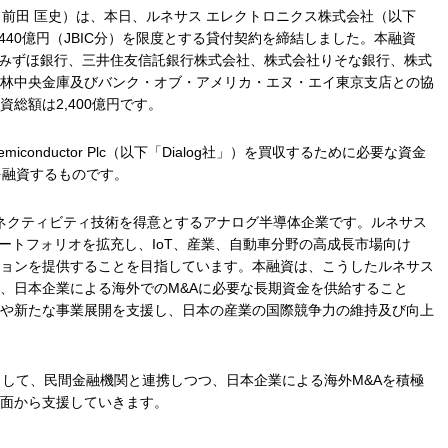
：前田 匡史）は、本日、ルネサス エレクトロニクス株式会社（以下
440億円（JBIC分）を限度とする貸付契約を締結しました。本融資
社みずほ銀行、三井住友信託銀行株式会社、株式会社りそな銀行、株式
林中央金庫及びバンク・オブ・アメリカ・エヌ・エイ東京支店との協
総額は2,400億円です。
miconductor Plc（以下「Dialog社」）を買収するために必要な資金
を融資するものです。
ooth等のコネクティビティ技術を得意とするアナログ半導体企業です。ルネサス
品ポートフォリオを拡充し、IoT、産業、自動車分野の高成長市場向け
ョンを提供することを目指しています。本融資は、こうしたルネサス
、日本企業による海外でのM&Aに必要な長期資金を供給すること
や新たな事業展開を支援し、日本の産業の国際競争力の維持及び向上
関として、民間金融機関と連携しつつ、日本企業による海外M&Aを積極
面から支援していきます。