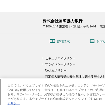
株式会社国際協力銀行
〒100-8144
東京都千代田区大手町1-4-1
電話:
資料請求
お問
セキュリティポリシー
プライバシーポリシー
Cookieポリシー
特定個人情報等の安全管理に関する基本方
顧客保護等管理方針
当行では、本ウェブサイトでの利便性を向上させ、コンテンツをパーソ
利益相反管理方針の概要
Cookieを使用しています。当行は、お客様の本ウェブサイトのご利
おり、そのパートナーは、お客様が提供した他の情報や、お客様のサー
とがあります。本ウェブサイトのCookie設定をカスタマイズするには、[
ポリシー