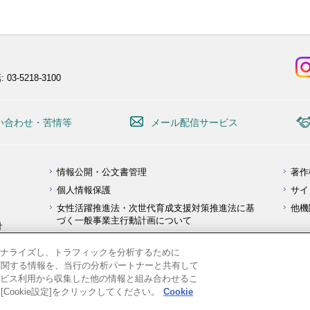
 03-5218-3100
い合わせ・苦情等
メール配信サービス
情報公開・公文書管理
著作
個人情報保護
サイ
女性活躍推進法・次世代育成支援対策推進法に基
他機
づく一般事業主行動計画について
針
障害を理由とする差別の解消の推進に関する対応
要領
ナライズし、トラフィックを分析するために
用に関する情報を、当行の分析パートナーと共有して
ビス利用から収集した他の情報と組み合わせるこ
Cookie設定]をクリックしてください。
Cookie
Copyright ©
Japan Bank for International Cooperation