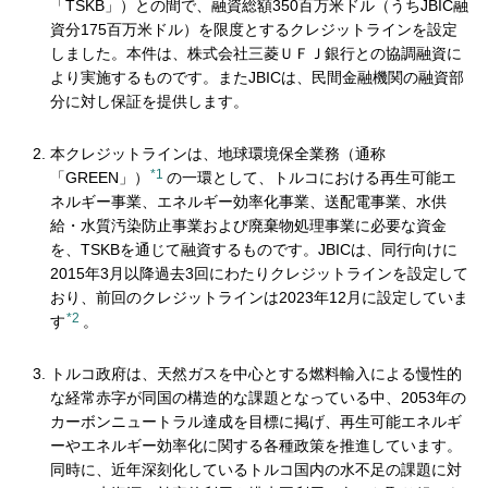
「TSKB」）との間で、融資総額350百万米ドル（うちJBIC融
資分175百万米ドル）を限度とするクレジットラインを設定
しました。本件は、株式会社三菱ＵＦＪ銀行との協調融資に
より実施するものです。またJBICは、民間金融機関の融資部
分に対し保証を提供します。
本クレジットラインは、地球環境保全業務（通称
*1
「GREEN」）
の一環として、トルコにおける再生可能エ
ネルギー事業、エネルギー効率化事業、送配電事業、水供
給・水質汚染防止事業および廃棄物処理事業に必要な資金
を、TSKBを通じて融資するものです。JBICは、同行向けに
2015年3月以降過去3回にわたりクレジットラインを設定して
おり、前回のクレジットラインは2023年12月に設定していま
*2
す
。
トルコ政府は、天然ガスを中心とする燃料輸入による慢性的
な経常赤字が同国の構造的な課題となっている中、2053年の
カーボンニュートラル達成を目標に掲げ、再生可能エネルギ
ーやエネルギー効率化に関する各種政策を推進しています。
同時に、近年深刻化しているトルコ国内の水不足の課題に対