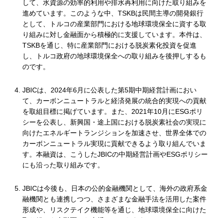
して、水資源の効率的利用や排水再利用に向けた取り組みを
進めています。このような中、TSKBは民間主導の開発銀行
として、トルコの産業部門における地球環境保全に資する取
り組みに対し金融面から積極的に支援しています。本件は、
TSKBを通じ、特に産業部門における脱炭素化投資を促進
し、トルコ政府の地球環境保全への取り組みを後押しするも
のです。
JBICは、2024年6月に公表した第5期中期経営計画におい
て、カーボンニュートラルと経済発展の統合的実現への貢献
を取組目標に掲げています。また、2021年10月にESGポリ
シーを公表し、新興国・途上国における脱炭素社会の実現に
向けたエネルギートランジションを加速させ、世界全体での
カーボンニュートラル実現に貢献できるよう取り組んでいま
す。本融資は、こうしたJBICの中期経営計画やESGポリシー
にも沿った取り組みです。
JBICは今後も、日本の公的金融機関として、海外の政府系金
融機関とも連携しつつ、さまざまな金融手法を活用した案件
形成や、リスクテイク機能等を通じ、地球環境保全に向けた