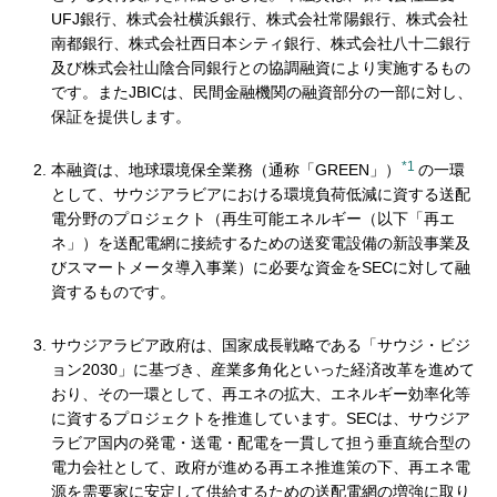
UFJ銀行、株式会社横浜銀行、株式会社常陽銀行、株式会社
南都銀行、株式会社西日本シティ銀行、株式会社八十二銀行
及び株式会社山陰合同銀行との協調融資により実施するもの
です。またJBICは、民間金融機関の融資部分の一部に対し、
保証を提供します。
*1
本融資は、地球環境保全業務（通称「GREEN」）
の一環
として、サウジアラビアにおける環境負荷低減に資する送配
電分野のプロジェクト（再生可能エネルギー（以下「再エ
ネ」）を送配電網に接続するための送変電設備の新設事業及
びスマートメータ導入事業）に必要な資金をSECに対して融
資するものです。
サウジアラビア政府は、国家成長戦略である「サウジ・ビジ
ョン2030」に基づき、産業多角化といった経済改革を進めて
おり、その一環として、再エネの拡大、エネルギー効率化等
に資するプロジェクトを推進しています。SECは、サウジア
ラビア国内の発電・送電・配電を一貫して担う垂直統合型の
電力会社として、政府が進める再エネ推進策の下、再エネ電
源を需要家に安定して供給するための送配電網の増強に取り