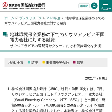
ホーム
プレスリリース
2021年度
地球環境保全業務の下での
サウジアラビア王国電力会社に対する融資
地球環境保全業務の下でのサウジアラビア王国
電力会社に対する融資
サウジアラビアの送配電セクターにおける低炭素化を支援
地域: 中東
環境
事業開発等金融
保証
2021年7月8日
株式会社国際協力銀行（JBIC、総裁：前田 匡史）は、7日、
サウジアラビア王国（以下「サウジアラビア」）電力会社
（Saudi Electricity Company、以下「SEC」）との間で、総
額500百万米ドル（うちJBIC融資分250百万米ドル）を限度
とする貸付契約を締結しました。本融資は、株式会社三菱