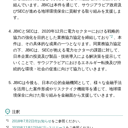
組んでいます。JBICは本件を通じて、サウジアラビア政府及
びSECが進める地球環境保全に貢献する取り組みを支援しま
す。
JBICとSECは、2020年12月に電力セクターにおける戦略的
*2
協力の強化を目的とした業務協力協定を締結しており
、本
件は、その具体的な成果の一つとなります。同業務協力協定
の下、JBICは、SECが抱える電力セクターの課題に対して、
日本企業の投資及び製品・技術導入による解決策を提示して
いくことで、サウジアラビアにおけるエネルギー転換及び持
続的な環境・社会の促進に向けて協力していきます。
JBICは今後も、日本の公的金融機関として、様々な金融手法
を活用した案件形成やリスクテイク機能等を通じて、地球環
境保全に向けた取り組みを金融面から支援していきます。
注釈
*1
2018年7月2日付お知らせ
をご参照ください。
*2
2020年12月17日付プレスリリース
をご参照ください。