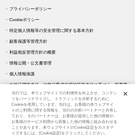
プライバシーポリシー
Cookieポリシー
特定個人情報等の安全管理に関する基本方針
顧客保護等管理方針
利益相反管理方針の概要
情報公開・公文書管理
個人情報保護
女性活躍推進法・次世代育成支援対策推進法に基づく一般事業
主行動計画について
当行では、本ウェブサイトでの利便性を向上させ、コンテン
ツをパーソナライズし、トラフィックを分析するために
障害を理由とする差別の解消の推進に関する対応要領
Cookieを使用しています。当行は、お客様の本ウェブサイ
トのご利用に関する情報を、当行の分析パートナーと共有し
著作権・リンク等について
ており、そのパートナーは、お客様が提供した他の情報や、
お客様のサービス利用から収集した他の情報と組み合わせる
サイトの使い方
ことがあります。本ウェブサイトのCookie設定をカスタマ
イズするには、[Cookie設定]をクリックしてください。
他機関へのリンク