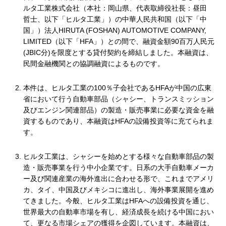
ルタ工業株式会社（本社：岡山県、代表取締役社長：昼田
哲士、以下「ヒルタ工業」）の中華人民共和国（以下「中
国」）法人HIRUTA (FOSHAN) AUTOMOTIVE COMPANY,
LIMITED（以下「HFA」）との間で、融資金額90百万人民元
(JBIC分)を限度とする貸付契約を締結しました。本融資は、
民間金融機関との協調融資によるものです。
本件は、ヒルタ工業の100％子会社であるHFAが中国の広東
省において行う自動車部品（シャシー、トランスミッション
及びエンジン関連部品）の製造・販売事業に必要な資金を融
資するものであり、本融資はHFAの設備投資等に充てられま
す。
ヒルタ工業は、シャシーを始めとする様々な自動車部品の製
造・販売事業を行う中小企業です。日系の大手自動車メーカ
ー及び関連産業の海外進出に合わせる形で、これまでアメリ
カ、タイ、中国及びメキシコに進出し、海外事業展開を進め
てきました。今般、ヒルタ工業はHFAへの設備投資を通じ、
世界最大の自動車市場を有し、経済成長を続ける中国におい
て、更なる市場シェアの獲得を企図しています。本融資は、