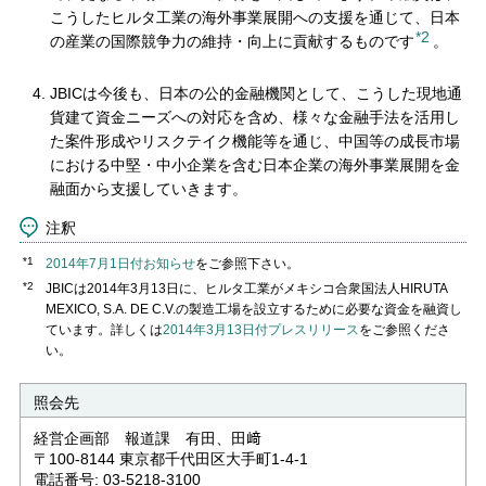
こうしたヒルタ工業の海外事業展開への支援を通じて、日本
*2
の産業の国際競争力の維持・向上に貢献するものです
。
JBICは今後も、日本の公的金融機関として、こうした現地通
貨建て資金ニーズへの対応を含め、様々な金融手法を活用し
た案件形成やリスクテイク機能等を通じ、中国等の成長市場
における中堅・中小企業を含む日本企業の海外事業展開を金
融面から支援していきます。
注釈
*1
2014年7月1日付お知らせ
をご参照下さい。
*2
JBICは2014年3月13日に、ヒルタ工業がメキシコ合衆国法人HIRUTA
MEXICO, S.A. DE C.V.の製造工場を設立するために必要な資金を融資し
ています。詳しくは
2014年3月13日付プレスリリース
をご参照くださ
い。
照会先
経営企画部 報道課 有田、田﨑
〒100-8144 東京都千代田区大手町1-4-1
電話番号: 03-5218-3100