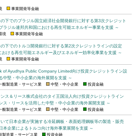
境
事業開発等金融
務の下でのブラジル国立経済社会開発銀行に対する第3次クレジット
 ブラジル連邦共和国における再生可能エネルギー事業を支援 ～
環境
事業開発等金融
務の下でのトルコ開発銀行に対する第2次クレジットラインの設定
における再生可能エネルギー及びエネルギー効率化事業を支援 ～
境
事業開発等金融
of Ayudhya Public Company Limited向け投資クレジットライン設
ける中堅・中小企業の海外展開を支援 ～
一般製造業・サービス業
中堅・中小企業
投資金融
ナンス＆リース株式会社のタイ王国法人向け投資クレジットライン
ナンス・リースを活用した中堅・中小企業の海外展開支援 ～
一般製造業・サービス業
中堅・中小企業
投資金融
おいて日本企業が実施する冷延鋼板・表面処理鋼板等の製造・販売
 日本企業によるトルコ向け海外事業展開を支援 ～
般製造業・サービス業
投資金融