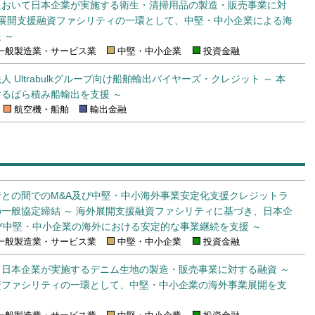
において日本企業が実施する衛生・清掃用品の製造・販売事業に対
外展開支援融資ファシリティの一環として、中堅・中小企業による海
 ～
一般製造業・サービス業
中堅・中小企業
投資金融
 Ultrabulkグループ向け船舶輸出バイヤーズ・クレジット ～ 本
るばら積み船輸出を支援 ～
航空機・船舶
輸出金融
との間でのM&A及び中堅・中小海外事業安定化支援クレジットラ
一般協定締結 ～ 海外展開支援融資ファシリティに基づき、日本企
び中堅・中小企業の海外における安定的な事業継続を支援 ～
一般製造業・サービス業
中堅・中小企業
投資金融
日本企業が実施するデニム生地の製造・販売事業に対する融資 ～
資ファシリティの一環として、中堅・中小企業の海外事業展開を支