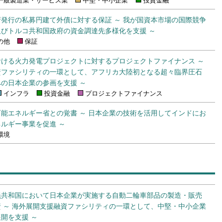
一般製造業・サービス業
中堅・中小企業
投資金融
発行の私募円建て外債に対する保証 ～ 我が国資本市場の国際競争
びトルコ共和国政府の資金調達先多様化を支援 ～
の他
保証
ける火力発電プロジェクトに対するプロジェクトファイナンス ～
資ファシリティの一環として、アフリカ大陸初となる超々臨界圧石
の日本企業の参画を支援 ～
インフラ
投資金融
プロジェクトファイナンス
能エネルギー省との覚書 ～ 日本企業の技術を活用してインドにお
ルギー事業を促進 ～
環境
義共和国において日本企業が実施する自動二輪車部品の製造・販売
 ～ 海外展開支援融資ファシリティの一環として、中堅・中小企業
開を支援 ～