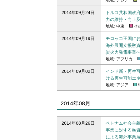
地域: アジア
2014年09月24日
トルコ共和国政府
力の維持・向上及
地域: 中東
そ
2014年09月19日
モロッコ王国にお
海外展開支援融
炭火力発電事業へ
地域: アフリカ
2014年09月02日
インド新・再生可
ける再生可能エネ
地域: アジア
2014年08月
2014年08月のプレスリリース一覧
2014年08月26日
ベトナム社会主
事業に対する融資
による海外事業展