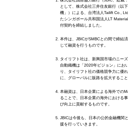
株式会社国際協力銀行（JBIC、総裁
として、株式会社三井住友銀行（以下
機」）による、台湾法人Tailift C
たシンガポール共和国法人LT Material 
付契約を締結しました。
本件は、JBICがSMBCとの間で締
じて融資を行うものです。
タイリフト社は、新興国市場のニーズ
自動織機は「2020年ビジョン」に
り、タイリフト社の価格競争力に優れ
に、グローバルに販路を拡大すること
本融資は、日本企業による海外でのM
ることで、日本企業の海外における事
び向上に貢献するものです。
JBICは今後も、日本の公的金融機
援を行っていきます。