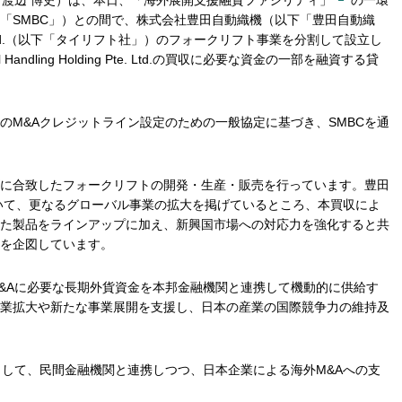
：渡辺 博史）は、本日、「海外展開支援融資ファシリティ」
の一環
「SMBC」）との間で、株式会社豊田自動織機（以下「豊田自動織
o., Ltd.（以下「タイリフト社」）のフォークリフト事業を分割して設立し
Handling Holding Pte. Ltd.の買収に必要な資金の一部を融資する貸
結済のM&Aクレジットライン設定のための一般協定に基づき、SMBCを通
に合致したフォークリフトの開発・生産・販売を行っています。豊田
おいて、更なるグローバル事業の拡大を掲げているところ、本買収によ
た製品をラインアップに加え、新興国市場への対応力を強化すると共
を企図しています。
&Aに必要な長期外貨資金を本邦金融機関と連携して機動的に供給す
業拡大や新たな事業展開を支援し、日本の産業の国際競争力の維持及
関として、民間金融機関と連携しつつ、日本企業による海外M&Aへの支