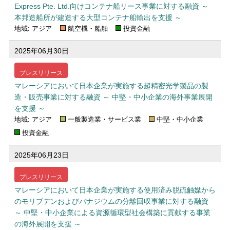
Express Pte. Ltd.向けコンテナ船リース事業に対する融資 ～
本邦造船所が建造する大型コンテナ船輸出を支援 ～
地域: アジア
航空機・船舶
投資金融
2025年06月30日
プレスリリース
マレーシアにおいて日本企業が実施する超精密光学製品の製
造・販売事業に対する融資 ～ 中堅・中小企業の海外事業展開
を支援 ～
地域: アジア
一般製造業・サービス業
中堅・中小企業
投資金融
2025年06月23日
プレスリリース
マレーシアにおいて日本企業が実施する使用済み脱硫触媒から
のモリブデンおよびバナジウムの分離回収事業に対する融資
～ 中堅・中小企業による資源循環型社会構築に貢献する事業
の海外展開を支援 ～