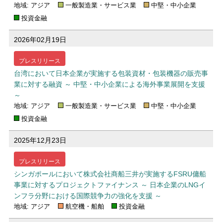
地域: アジア
一般製造業・サービス業
中堅・中小企業
投資金融
2026年02月19日
プレスリリース
台湾において日本企業が実施する包装資材・包装機器の販売事
業に対する融資 ～ 中堅・中小企業による海外事業展開を支援
～
地域: アジア
一般製造業・サービス業
中堅・中小企業
投資金融
2025年12月23日
プレスリリース
シンガポールにおいて株式会社商船三井が実施するFSRU傭船
事業に対するプロジェクトファイナンス ～ 日本企業のLNGイ
ンフラ分野における国際競争力の強化を支援 ～
地域: アジア
航空機・船舶
投資金融