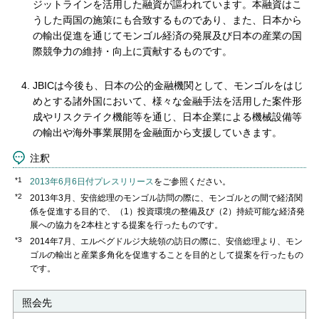
ジットラインを活用した融資が謳われています。本融資はこ
うした両国の施策にも合致するものであり、また、日本から
の輸出促進を通じてモンゴル経済の発展及び日本の産業の国
際競争力の維持・向上に貢献するものです。
JBICは今後も、日本の公的金融機関として、モンゴルをはじ
めとする諸外国において、様々な金融手法を活用した案件形
成やリスクテイク機能等を通じ、日本企業による機械設備等
の輸出や海外事業展開を金融面から支援していきます。
注釈
*1
2013年6月6日付プレスリリース
をご参照ください。
*2
2013年3月、安倍総理のモンゴル訪問の際に、モンゴルとの間で経済関
係を促進する目的で、（1）投資環境の整備及び（2）持続可能な経済発
展への協力を2本柱とする提案を行ったものです。
*3
2014年7月、エルベグドルジ大統領の訪日の際に、安倍総理より、モン
ゴルの輸出と産業多角化を促進することを目的として提案を行ったもの
です。
照会先