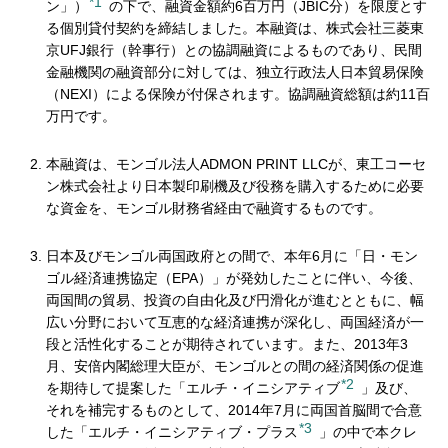
*1
ン」）
の下で、融資金額約6百万円（JBIC分）を限度とす
る個別貸付契約を締結しました。本融資は、株式会社三菱東
京UFJ銀行（幹事行）との協調融資によるものであり、民間
金融機関の融資部分に対しては、独立行政法人日本貿易保険
（NEXI）による保険が付保されます。協調融資総額は約11百
万円です。
本融資は、モンゴル法人ADMON PRINT LLCが、東工コーセ
ン株式会社より日本製印刷機及び役務を購入するために必要
な資金を、モンゴル財務省経由で融資するものです。
日本及びモンゴル両国政府との間で、本年6月に「日・モン
ゴル経済連携協定（EPA）」が発効したことに伴い、今後、
両国間の貿易、投資の自由化及び円滑化が進むとともに、幅
広い分野において互恵的な経済連携が深化し、両国経済が一
段と活性化することが期待されています。また、2013年3
月、安倍内閣総理大臣が、モンゴルとの間の経済関係の促進
*2
を期待して提案した「エルチ・イニシアティブ
」及び、
それを補完するものとして、2014年7月に両国首脳間で合意
*3
した「エルチ・イニシアティブ・プラス
」の中で本クレ