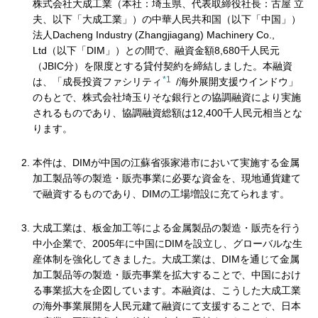
株式会社大成工業（本社：埼玉県、代表取締役社長：古屋 立
夫、以下「大成工業」）の中華人民共和国（以下「中国」）
法人Dacheng Industry (Zhangjiagang) Machinery Co.,
Ltd（以下「DIM」）との間で、融資金額8,680千人民元
（JBIC分）を限度とする貸付契約を締結しました。本融資
*1
は、「成長投資ファシリティ
/海外展開支援ウインドウ」
のもとで、株式会社埼玉りそな銀行との協調融資により実施
されるものであり、協調融資総額は12,400千人民元相当とな
ります。
本件は、DIMが中国の江蘇省張家港市において実施する金属
加工製品等の製造・販売事業に必要な資金を、現地通貨建て
で融資するものであり、DIMの工場増設に充てられます。
大成工業は、板金加工等による金属製品の製造・販売を行う
中小企業で、2005年に中国にDIMを設立し、グローバルな生
産体制を強化してきました。大成工業は、DIMを通じて金属
加工製品等の製造・販売事業を拡大することで、中国におけ
る事業拡大を企図しています。本融資は、こうした大成工業
の海外事業展開を人民元建て融資にて支援することで、日本