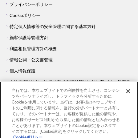
プライバシーポリシー
Cookieポリシー
特定個人情報等の安全管理に関する基本方針
顧客保護等管理方針
利益相反管理方針の概要
情報公開・公文書管理
個人情報保護
女性活躍推進法・次世代育成支援対策推進法に基づく一般事業
主行動計画について
当行では、本ウェブサイトでの利便性を向上させ、コンテン
ツをパーソナライズし、トラフィックを分析するために
障害を理由とする差別の解消の推進に関する対応要領
Cookieを使用しています。当行は、お客様の本ウェブサイ
トのご利用に関する情報を、当行の分析パートナーと共有し
著作権・リンク等について
ており、そのパートナーは、お客様が提供した他の情報や、
お客様のサービス利用から収集した他の情報と組み合わせる
サイトの使い方
ことがあります。本ウェブサイトのCookie設定をカスタマ
イズするには、[Cookie設定]をクリックしてください。
他機関へのリンク
Cookieポリシー